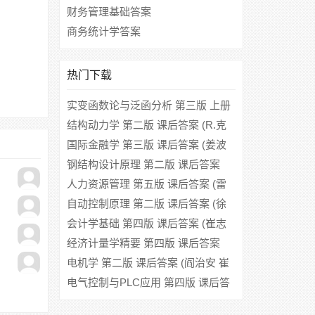
财务管理基础答案
商务统计学答案
热门下载
实变函数论与泛函分析 第三版 上册
课后答案 (曹广福)
结构动力学 第二版 课后答案 (R.克
拉夫 王光远)
国际金融学 第三版 课后答案 (姜波
克)
钢结构设计原理 第二版 课后答案
(丁阳)
人力资源管理 第五版 课后答案 (雷
蒙德A诺伊 约翰R霍伦贝克 巴里哈格
自动控制原理 第二版 课后答案 (徐
特 帕特里克M赖特)
国凯)
会计学基础 第四版 课后答案 (崔志
敏 陈爱玲)
经济计量学精要 第四版 课后答案
(达莫达尔N.古扎拉蒂)
电机学 第二版 课后答案 (阎治安 崔
新艺)
电气控制与PLC应用 第四版 课后答
案 (许翏 王淑英)