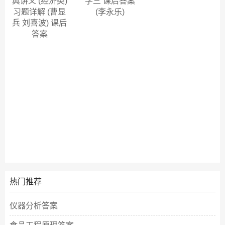
典讲义 (经济类)
学三 课后答案
习题详解 (曹显
(李永乐)
兵 刘喜波) 课后
答案
热门推荐
仪器分析答案