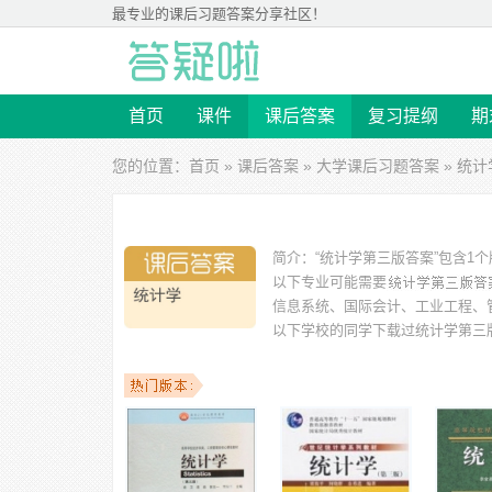
最专业的
课后习题答案
分享社区！
首页
课件
课后答案
复习提纲
期
您的位置：
首页
»
课后答案
»
大学课后习题答案
» 统
简介：
“统计学第三版答案”包含1
以下专业可能需要
信息系统、国际会计、工业工程、
以下学校的同学下载过
统计学第三
湖南商学院、中国人民大学、东华理工大学、山东大学、海