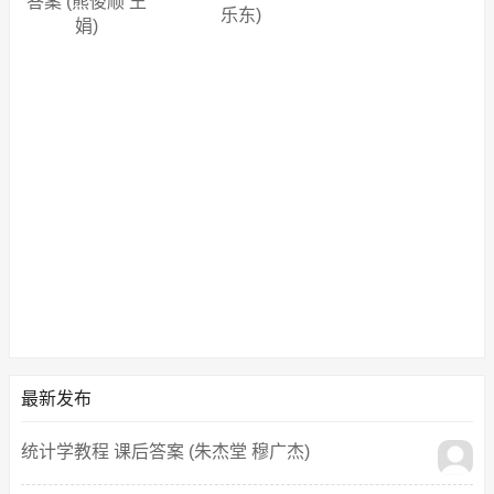
答案 (熊俊顺 王
乐东)
娟)
最新发布
统计学教程 课后答案 (朱杰堂 穆广杰)