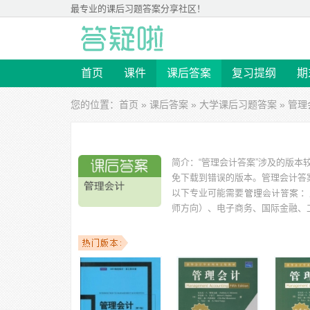
最专业的
课后习题答案
分享社区！
首页
课件
课后答案
复习提纲
期
您的位置：
首页
»
课后答案
»
大学课后习题答案
» 管
简介：
“管理会计答案”涉及的版本
免下载到错误的版本。
管理会计答案
以下专业可能需要
：
师方向）、电子商务、国际金融、工
以下学校的同学下载过
管理会计答案
：上海财经大学、铜
业大学、东华大学、山东工商学院 等。