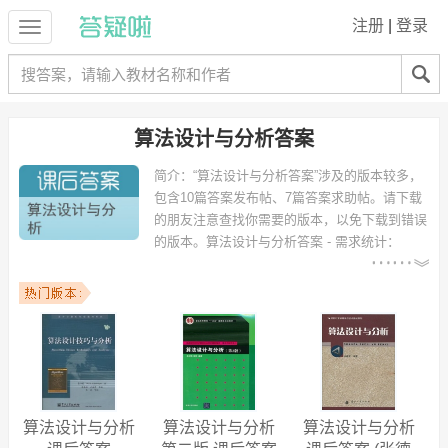
注册
|
登录
算法设计与分析答案
简介：
“算法设计与分析答案”涉及的版本较多，
包含10篇答案发布帖、7篇答案求助帖。请下载
的朋友注意查找你需要的版本，以免下载到错误
的版本。
算法设计与分析答案 - 需求统计：
以下专业可能需要
：计算机科学与技术、软件工
程、信息与计算科学、计算机网络工程、数学与应用数学、信息安全、
电子信息工程、软件工程（JAVA方向）、软件开发、通信与信息系统
等专业。
以下学校的同学下载过
算法设计与分析答案
：武汉大学、华南师范大
学、石家庄经济学院、华南理工大学、厦门大学、国立武汉大学、上海
交通大学、集美大学、石河子大学、河北工业大学 等。
算法设计与分析
算法设计与分析
算法设计与分析