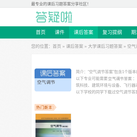
最专业的
课后习题答案
分享社区！
首页
课件
课后答案
复习提纲
期
您的位置：
首页
»
课后答案
»
大学课后习题答案
» 空
简介：
“空气调节答案”包含1个版
以下专业可能需要
：
筑科技、建筑环境与设备、飞行器
以下学校的同学下载过
空气调节答
大学、武汉纺织大学、青岛农业大学、安徽工业大学工商学