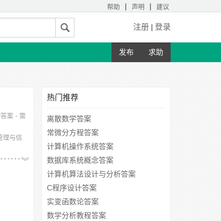
|
|
帮助
声明
建议
注册
|
登录
发布
求助
热门推荐
案 - 需
离散数学答案
常微分方程答案
管理与信
计算机操作系统答案
、湖北师
数据库系统概念答案
计算机算法设计与分析答案
C程序设计答案
实变函数论答案
数学分析教程答案