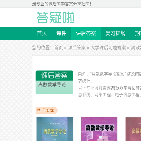
最专业的
课后习题答案
分享社区！
首页
课件
课后答案
复习提纲
期
您的位置：
首页
»
课后答案
»
大学课后习题答案
» 离
简介：
“离散数学导论答案” 涉及
求统计：
以下专业可能需要
息系统、网络工程、电子信息工程
以下学校的同学下载过
离散数学导论答案
：辽宁工程技术
范学院、西安电子科技大学、郑州大学、苏州科技学院 等