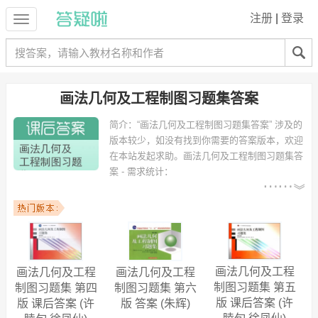
注册
|
登录
画法几何及工程制图习题集答案
简介：
“画法几何及工程制图习题集答案” 涉及的
版本较少，如没有找到你需要的答案版本，欢迎
在本站发起求助。
画法几何及工程制图习题集答
案 - 需求统计：
以下专业可能需要
：电子信息工程、电
气工程及其自动化、土木工程、机械设计制造及其自动化、机械工程及
自动化、材料成型及控制工程、测控技术与仪器、工业设计、环境工
程、水文与水资源工程 等专业。
以下学校的同学下载过
画法几何及工程制图习题集答案
：东华大学、南
昌大学、重庆交通大学、广西大学、海南大学、中国传媒大学、苏州大
画法几何及工程
画法几何及工程
画法几何及工程
学文正学院、西安交通大学、安徽工程大学机电学院、河南大学 等。
制图习题集 第五
制图习题集 第四
制图习题集 第六
版 课后答案 (许
版 课后答案 (许
版 答案 (朱辉)