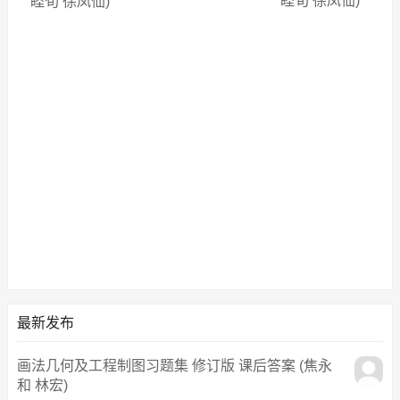
睦旬 徐凤仙)
睦旬 徐凤仙)
最新发布
画法几何及工程制图习题集 修订版 课后答案 (焦永
和 林宏)