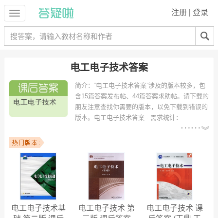
注册
|
登录
电工电子技术答案
简介：
“电工电子技术答案”涉及的版本较多，包
含15篇答案发布帖、44篇答案求助帖。请下载的
朋友注意查找你需要的版本，以免下载到错误的
版本。
电工电子技术答案 - 需求统计：
以下专业可能需要
：机械设计制造及其自动化、化学
工程与工艺、机械工程及自动化、计算机科学与技术、机电一体化、工
业工程、土木工程、环境工程、车辆工程、模具设计与制造 等专业。
以下学校的同学下载过
电工电子技术答案
：北京交通大学、浙江科技学
院、安徽理工大学、安徽农业大学、上海医疗器械高等专科学校、太原
理工大学、江西理工大学、浙江工业大学、红河学院、山东工商学院
等。
电工电子技术基
电工电子技术 第
电工电子技术 课