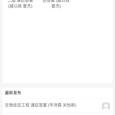
二版 课后答案
后答案 (戚以政
(戚以政 夏杰)
夏杰)
最新发布
生物反应工程 课后答案 (岑沛霖 关怡新)