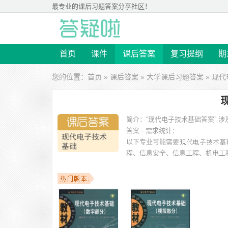
最专业的
课后习题答案
分享社区！
首页
课件
课后答案
复习提纲
期
您的位置：
首页
»
课后答案
»
大学课后习题答案
» 现
简介：
“现代电子技术基础答案”
答案 - 需求统计：
以下专业可能需要
程、信息安全、信息工程、机电工
以下学校的同学下载过
现代电子技术基础答案
：南京航天
院、安徽新华学院、塔里木大学、山东工商学院、武汉工程