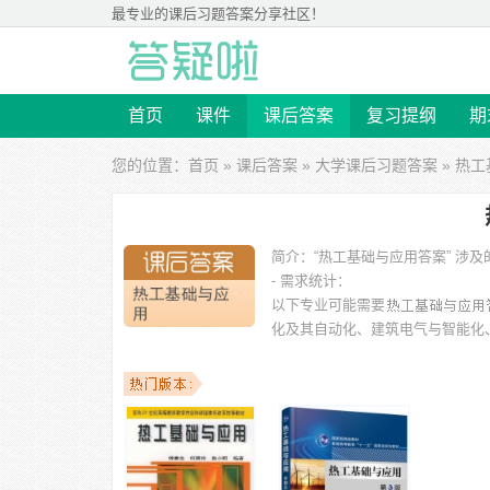
最专业的
课后习题答案
分享社区！
首页
课件
课后答案
复习提纲
期
您的位置：
首页
»
课后答案
»
大学课后习题答案
» 热
简介：
“热工基础与应用答案” 
- 需求统计：
以下专业可能需要
化及其自动化、建筑电气与智能化
以下学校的同学下载过
热工基础与应用答案
：西北农林科
建筑科技大学、延边大学、北京理工大学房山分校、西南交