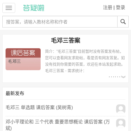
注册
|
登录
毛邓三答案
简介：
“毛邓三答案”目前暂时没有答案发布帖，
您可以查看网友求助帖，看是否有网友答复。如
没有找到你需要的答案，欢迎在本站发起求助。
毛邓三答案 - 需求统计：
以下专业可能需要
：计算机科学与技术、土木工程、机械设
计制造及其自动化、电子信息工程、财务管理、电气工程及其自动化、
工商管理、化学工程与工艺、测控技术与仪器、安全工程 等专业。
最新发布
以下学校的同学下载过
毛邓三答案
：哈尔滨理工大学、合肥工业大学、
浙江工商大学、西北农林科技大学、集美大学、内蒙古科技大学、厦门
毛邓三 单选题 课后答案 (吴树青)
大学、郑州大学、桂林电子科技大学、深圳大学 等。
邓小平理论和 三个代表 重要思想概论 课后答案 (万
斌)