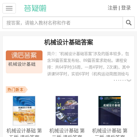
注册
|
登录
机械设计基础答案
简介：
“机械设计基础答案”涉及的版本较多，包
含39篇答案发布帖、89篇答案求助帖。课程安
排：共64学时(16周，一周4学时，2次课)，其中
讲课58学时，实验6学时（机构运动简图测绘与
分析、齿轮范成加工原理实验、轴系拆装实验、带传动实验、齿轮疲劳
与效率实验）。
安排在教学环节中。
机械设计基础
答案 - 需求统计：
以下学校的同学下载过
机械设计基础答案
：武汉理工大学、广东工业大
学、广东海洋大学、重庆大学、南京航天航空大学、江南大学、西南石
油大学、中国计量学院、西北工业大学、西安交通大学 等。
机械特点：一种装置，由钢及各种材料制成，人操纵控制，用来减轻或
代替人类劳动，能按部就班的干活，能大大提高劳动生产率和产品质
机械设计基础 第
机械设计基础 第
机械设计基础 第
量，能够实现机械化和生产自动化。