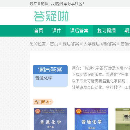
最专业的
课后习题答案
分享社区！
首页
课件
课后答案
复习提纲
期
您的位置：
首页
»
课后答案
»
大学课后习题答案
» 普
简介：
“普通化学答案”涉及的版本
下载到错误的版本。
普通化学答案 
以下专业可能需要
：
计制造及其自动化、材料科学与工
以下学校的同学下载过
普通化学答案
：浙江大学、广西大
学、湖南大学、同济大学 等。