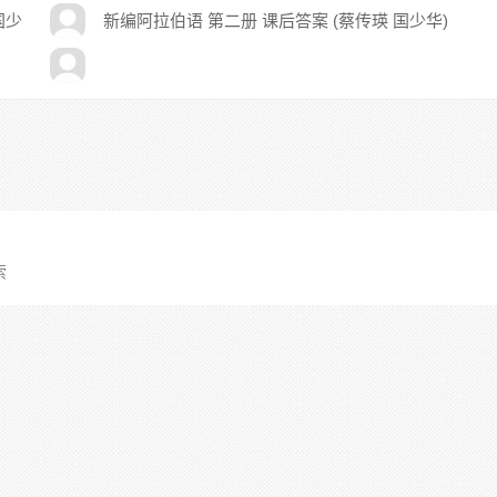
国少
新编阿拉伯语 第二册 课后答案 (蔡传瑛 国少华)
索