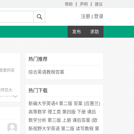
|
|
帮助
声明
建议
注册
|
登录
发布
求助
热门推荐
需要的答
综合英语教程答案
滨师范大
热门下载
新编大学英语4 第二版 答案 (应惠兰)
高等数学 理工类 第四版 下册 课后
答案 (吴赣昌)
数学分析 第三版 上册 课后答案 (欧
阳光中 朱学炎 金福临 陈传璋 复旦
新视野大学英语 第二版 读写教程 第