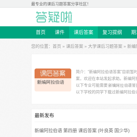
最专业的
课后习题答案
分享社区！
首页
课件
课后答案
复习提纲
期
您的位置：
首页
»
课后答案
»
大学课后习题答案
» 新
简介：
“新编阿拉伯语答案”目前
案，欢迎在本站发起求助。
新编阿
以下专业可能需要
以下学校的同学下载过
新编阿拉伯
学、嘉兴学院、广州外语外贸大学、豫海回民高中、西北师
最新发布
新编阿拉伯语 第四册 课后答案 (叶良英 国少华)