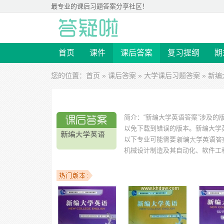
最专业的
课后习题答案
分享社区！
首页
课件
课后答案
复习提纲
期
您的位置：
首页
»
课后答案
»
大学课后习题答案
» 新
简介：
“新编大学英语答案”涉及的
以免下载到错误的版本。
新编大学英
以下专业可能需要
机械设计制造及其自动化、软件工
以下学校的同学下载过
新编大学英语答案
：浙江大学、武
市学院、浙江工商大学、北京林业大学、浙江海洋学院 等