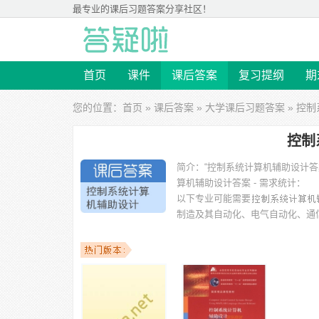
最专业的
课后习题答案
分享社区！
首页
课件
课后答案
复习提纲
期
您的位置：
首页
»
课后答案
»
大学课后习题答案
» 控
控制
简介：
“控制系统计算机辅助设计
算机辅助设计答案 - 需求统计：
以下专业可能需要
制造及其自动化、电气自动化、通
等专业。
以下学校的同学下载过
控制系统计算机辅助设计答案
：湖
学、湖南工业大学、燕山大学、哈尔滨工业大学 等。