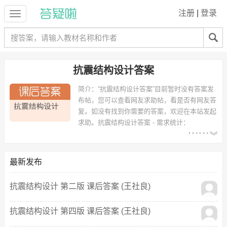
注册
|
登录
抗震结构设计答案
简介：
“抗震结构设计答案”目前暂时没有答案发
布帖，您可以查看网友求助帖，看是否有网友答
复。如没有找到你需要的答案，欢迎在本站发起
求助。
抗震结构设计答案 - 需求统计：
以下专业可能需要
：土木工程、土木工程（交通土建
方向）、临床医学、土木工程(机场工程)、土木工程（土建方向） 等专
业。
最新发布
以下学校的同学下载过
抗震结构设计答案
：内蒙古大学、天津城市建设
学院、华北科技、枣庄学院、广西师范大学漓江学院、河南理工大学万
抗震结构设计 第二版 课后答案 (王社良)
方科技学院、南通大学、西南交通大学、黄山学院、北京交通大学 等。
抗震结构设计 第四版 课后答案 (王社良)