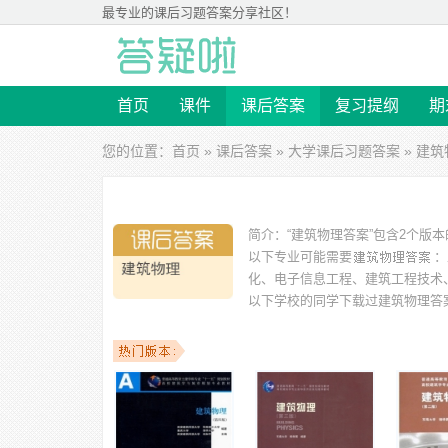
最专业的
课后习题答案
分享社区！
首页
课件
课后答案
复习提纲
期
您的位置：
首页
»
课后答案
»
大学课后习题答案
» 建
简介：
“建筑物理答案”包含2个版
以下专业可能需要
：
化、电子信息工程、建筑工程技术
以下学校的同学下载过
建筑物理答
东建筑大学、惠州学院、河南理工大学、浙江工业大学、淮