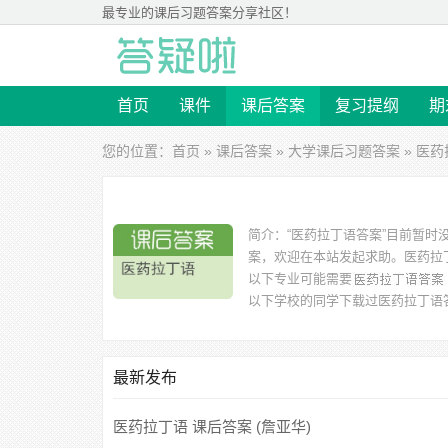
最专业的
课后习题答案
分享社区！
首页
课件
课后答案
复习提纲
期
您的位置：
首页
»
课后答案
»
大学课后习题答案
» 医
简介：
“医药拉丁语答案”目前暂
案，欢迎在本站发起求助。
医药拉
以下专业可能需要
以下学校的同学下载过
医药拉丁语
院、贵阳中医学院、湖北大学 等。
最新发布
医药拉丁语 课后答案 (詹亚华)