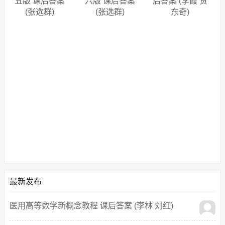
五版 课后答案
六版 课后答案
后答案 (李霞 贺
(张选群)
(张选群)
东奇)
最新发布
医用高等数学新概念教程 课后答案 (李林 刘红)