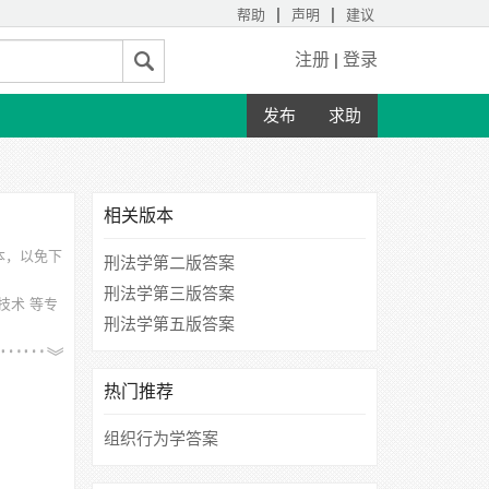
|
|
帮助
声明
建议
注册
|
登录
发布
求助
相关版本
本，以免下
刑法学第二版答案
刑法学第三版答案
技术 等专
刑法学第五版答案
学、湖北
热门推荐
组织行为学答案