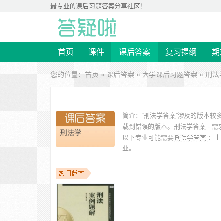
最专业的
课后习题答案
分享社区！
首页
课件
课后答案
复习提纲
期
您的位置：
首页
»
课后答案
»
大学课后习题答案
» 刑
简介：
“刑法学答案”涉及的版本较
载到错误的版本。
刑法学答案 - 
以下专业可能需要
：土
业。
以下学校的同学下载过
刑法学答案
：云南大学滇池学院、
民族学院、北方民族大学、河南警察学院 等。