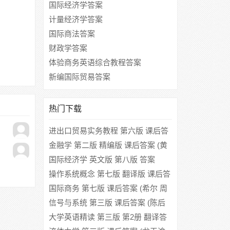
国际经济学答案
计量经济学答案
国际商法答案
财政学答案
体验商务英语综合教程答案
新编国际贸易答案
热门下载
进出口贸易实务教程 第六版 课后答
案 (吴百福 徐小薇)
金融学 第二版 精编版 课后答案 (黄
达)
国际经济学 英文版 第八版 答案
([美]Dominick Salvatore)
操作系统概念 第七版 翻译版 课后答
案 ([美]Abraham Silberschatz 郑扣
国际商务 第七版 课后答案 (希尔 周
根)
健临)
信号与系统 第三版 课后答案 (陈后
金 胡健)
大学英语精读 第三版 第2册 翻译答