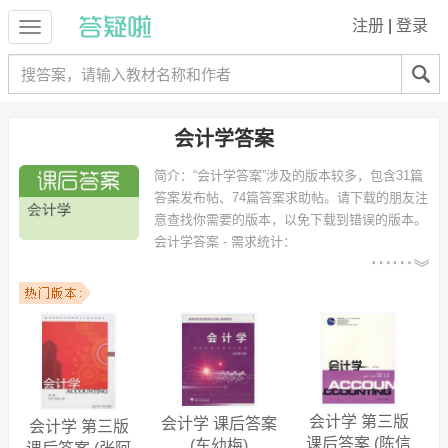
注册
|
登录
会计学答案
简介：
“会计学答案”涉及的版本较多，包含31篇
答案发布帖、74篇答案求助帖。请下载的朋友注
意查找你需要的版本，以免下载到错误的版本。
会计学答案 - 需求统计：
以下专业可能需要
：工商管理、国际经济与贸易、信息管理
与信息系统、市场营销、电子商务、国际贸易、社会科学试验班、信息
工程、财务管理、工程管理 等专业。
以下学校的同学下载过
会计学答案
：浙江大学、集美大学、浙江大学城
市学院、东华大学、集美大学诚毅学院、中国人民大学、兰州商学院、
湖南商学院、石家庄经济学院、杭州电子科技大学 等。
会计学 第三版
会计学 课后答案
会计学 第三版
课后答案 (陈信
(车幼梅)