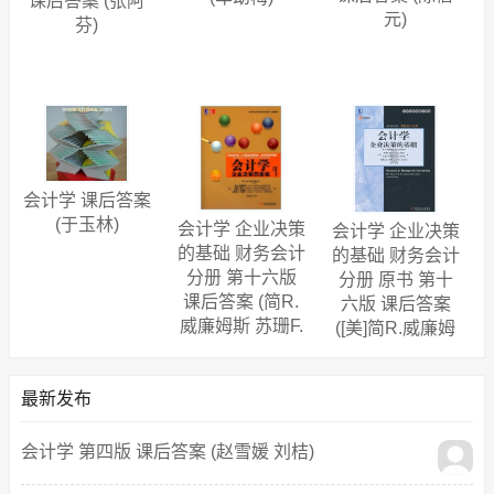
课后答案 (张阿
元)
芬)
会计学 课后答案
(于玉林)
会计学 企业决策
会计学 企业决策
的基础 财务会计
的基础 财务会计
分册 第十六版
分册 原书 第十
课后答案 (简R.
六版 课后答案
威廉姆斯 苏珊F.
([美]简R.威廉姆
哈卡)
斯 张华)
最新发布
会计学 第四版 课后答案 (赵雪媛 刘桔)