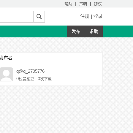
|
|
帮助
声明
建议
注册
|
登录
发布
求助
发布者
q@q_2795776
0
0
粒答案豆
次下载