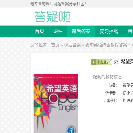
最专业的
课后习题答案
分享社区！
首页
课件
课后答案
复习提纲
期
您的位置：
首页
»
课后答案
»
希望英语综合教程答案
»
希望英
配套的教材信息
书名：
希望英
译作者：
徐小
出版社：
外语