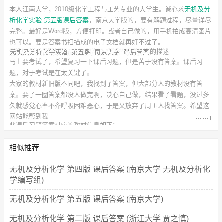
本人江南大学，2010级化学工程与工艺专业的大学生。诚心求
无机及分
析化学实验 第五版课后答案
，南京大学
版的，要有解题过程，尽量详尽
完整。最好是Word版，方便打印。或者自己做的，用手机拍成高清图片
也可以。要是答案书扫描成的电子文档就再好不过了。
的描述
马上要考试了，希望复习一下课后习题，但是苦于没有答案。课后习
题，对于考试是在太关键了。
大家的教材新旧版不同吧，我找到了答案，但大部分人的教材没有答
案。要了一圈答案都没人做完啊，决心自己做，结果看了看题，没过多
久就感觉心率不齐呼吸困难恶心，于是又放弃了周围人找答案。希望这
网站能帮到我
此
课后习题答案
对应的教材信息如下：
书名：无机及分析化学实验 第五版
作者：南京大学 编写组
相似推荐
出版社：高等教育出版社
无机及分析化学 第四版 课后答案 (南京大学 无机及分析化
学编写组)
无机及分析化学 第五版 课后答案 (南京大学)
无机及分析化学 第二版 课后答案 (浙江大学 贾之慎)