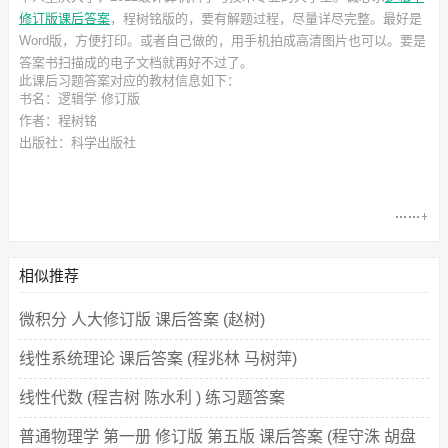
修订版课后答案
，程树铭
版的，要有解题过程，尽量详尽完整。最好是
Word版，方便打印。或者自己做的，用手机拍成高清图片也可以。要是
答案书扫描成的电子文档就再好不过了。
此
课后习题答案
对应的教材信息如下：
书名：逻辑学 修订版
作者：程树铭
出版社：科学出版社
相似推荐
微积分 人大修订版 课后答案 (赵树)
线性系统理论 课后答案 (程兆林 马树萍)
线性代数 (程吉树 陈水利 ) 练习题答案
普通物理学 第一册 修订版 第五版 课后答案 (程守洙 胡盘