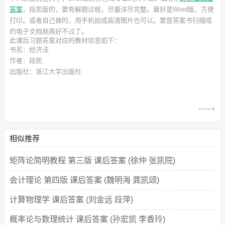
答案
，段凯
版的，要有解题过程，尽量详尽完整。最好是Word版，方便
打印。或者自己做的，用手机拍成高清图片也可以。要是答案书扫描成
的电子文档就再好不过了。
此
课后习题答案
对应的教材信息如下：
书名：经济法
作者：段凯
出版社：浙江大学出版社
相似推荐
矩阵论简明教程 第三版 课后答案 (徐仲 张凯院)
会计理论 第四版 课后答案 (魏明海 龚凯颂)
计算物理学 课后答案 (刘金远 段萍)
概率论与数理统计 课后答案 (孙宏凯 李香玲)