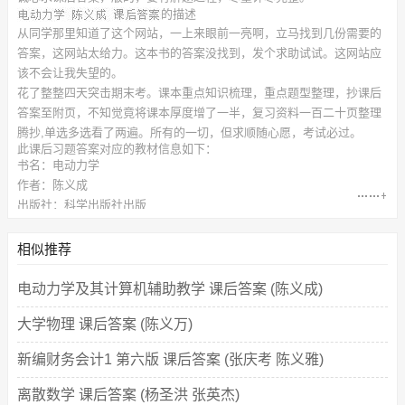
的描述
从同学那里知道了这个网站，一上来眼前一亮啊，立马找到几份需要的
答案，这网站太给力。这本书的答案没找到，发个求助试试。这网站应
该不会让我失望的。
花了整整四天突击期末考。课本重点知识梳理，重点题型整理，抄课后
答案至附页，不知觉竟将课本厚度增了一半，复习资料一百二十页整理
腾抄,单选多选看了两遍。所有的一切，但求顺随心愿，考试必过。
此
课后习题答案
对应的教材信息如下：
书名：电动力学
作者：陈义成
出版社：科学出版社出版
相似推荐
电动力学及其计算机辅助教学 课后答案 (陈义成)
大学物理 课后答案 (陈义万)
新编财务会计1 第六版 课后答案 (张庆考 陈义雅)
离散数学 课后答案 (杨圣洪 张英杰)