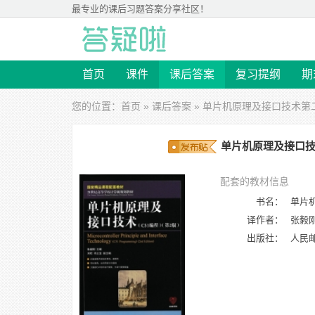
最专业的
课后习题答案
分享社区！
首页
课件
课后答案
复习提纲
期
您的位置：
首页
»
课后答案
»
单片机原理及接口技术第
单片机原理及接口技术
配套的教材信息
书名：
单片机
译作者：
张毅刚
出版社：
人民