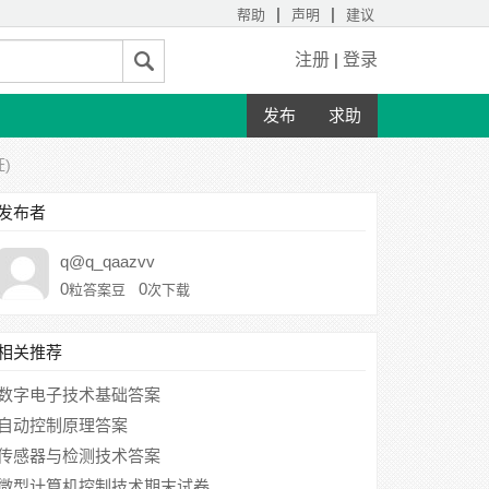
|
|
帮助
声明
建议
注册
|
登录
发布
求助
)
发布者
q@q_qaazvv
0
0
粒答案豆
次下载
相关推荐
数字电子技术基础答案
自动控制原理答案
传感器与检测技术答案
微型计算机控制技术期末试卷