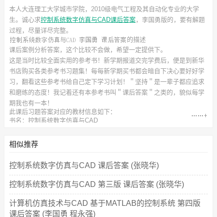
本人大连理工大学城市学院，2010级电气工程及其自动化专业的大学
生。诚心求
控制系统数字仿真与CAD课后答案
，李国勇
版的，要有解题
过程，尽量详尽完整。
的描述
课后案例分析答案，这个比较不会做，希望一定提供下。
这是当时比较全面实用的参考书！新学期报道交完学费后，便是到新华
书店购买各类参考书习题集！每每新学期买书都会暗自下决心要好好学
习，翻看这些参考书给自己定下学习计划！＂坚持＂是一辈子都应追求
和磨练的态度！我记着还有本参考书叫＂课后答案＂之类的，貌似每学
期我也有一本！
此
课后习题答案
对应的教材信息如下：
书名：控制系统数字仿真与CAD
作者：李国勇 谢克明
出版社：电子工业出版社
相似推荐
控制系统数字仿真与CAD 课后答案 (张晓华)
控制系统数字仿真与CAD 第三版 课后答案 (张晓华)
计算机仿真技术与CAD 基于MATLAB的控制系统 第四版
课后答案 (李国勇 程永强)