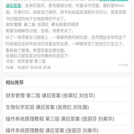
课后答案
，张翠红
版的，要有解题过程，尽量详尽完整。最好是Word
版，方便打印。或者自己做的，用手机拍成高清图片也可以。要是答案
书扫描成的电子文档就再好不过了。
的描述
需要详细解答过程，急需，快要考试了。
抄了一堆答案在习题卷上…一堆最熟悉的陌生题…忽然想起去年的这个
时候我还在拼死拼活的背着这些玩意，一转眼考完了就把它们全忘了。
重新做了整理，希望答案还算完整。
此
课后习题答案
对应的教材信息如下：
书名：财务管理 第二版
作者：张翠红 刘合华 彭浪
出版社：立信会计出版社
相似推荐
财务管理 第二版 课后答案 (张翠红 刘合华)
生物化学实验 课后答案 (张燕红 刘化鼐)
操作系统原理教程 第三版 课后答案 (张丽芬 刘美华)
操作系统原理教程 课后答案 (张丽芬 刘美华)