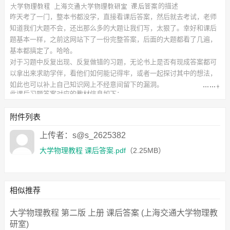
的描述
昨天考了一门，整本书都没学，直接看课后答案，然后就去考试，老师
知道我们大题不会，还出那么多的大题让我们写，太狠了。幸好和课后
题基本一样，之前这网站下了一份完整答案，后面的大题都看了几遍，
基本都搞定了。哈哈。
对于习题中反复出现、反复做错的习题，无论书上是否有现成答案都可
以拿出来求助学伴，看他们如何能记得牢，或者一起探讨其中的想法，
如此也可以补上自己知识网上不经意间留下的漏洞。
此
课后习题答案
对应的教材信息如下：
书名：大学物理教程
作者：上海交通大学物理教研室
附件列表
出版社：上海交通大学出版社
附件下载列表如下：
上传者：s@s_2625382
大学物理教程 课后答案.pdf
（2.25MB）
大学物理教程 课后答案.pdf
（2.25MB）
相似推荐
大学物理教程 第二版 上册 课后答案 (上海交通大学物理教
研室)