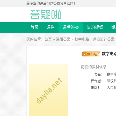
最专业的
课后习题答案
分享社区！
首页
课件
课后答案
复习提纲
期
您的位置：
首页
»
课后答案
»
数字电路与逻辑设计答案
数字电路
配套的教材信息
书名：
数字
译作者：
裴汉
出版社：
人民