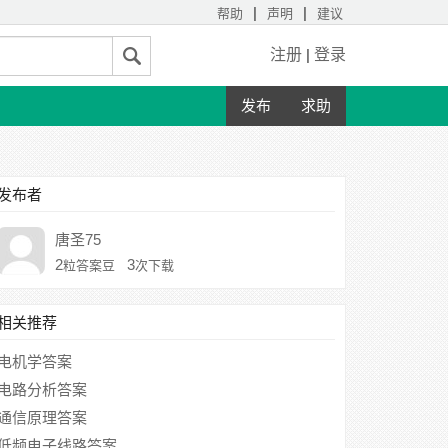
|
|
帮助
声明
建议
注册
|
登录
发布
求助
发布者
唐圣75
2
3
粒答案豆
次下载
相关推荐
电机学答案
电路分析答案
通信原理答案
低频电子线路答案