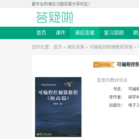
最专业的
课后习题答案
分享社区！
首页
课件
课后答案
复习提纲
期
您的位置：
首页
»
课后答案
»
可编程控制器教程答案
»
可编程控制
配套的教材信息
书名：
可编
译作者：
胡学
出版社：
电子