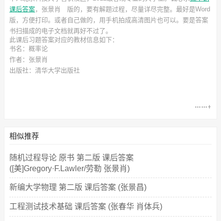
课后答案
，张景肖
版的，要有解题过程，尽量详尽完整。最好是Word
版，方便打印。或者自己做的，用手机拍成高清图片也可以。要是答案
书扫描成的电子文档就再好不过了。
此
课后习题答案
对应的教材信息如下：
书名：概率论
作者：张景肖
出版社：清华大学出版社
相似推荐
随机过程导论 原书 第二版 课后答案
([美]Gregory·F.Lawler/劳勒 张景肖)
新编大学物理 第二版 课后答案 (张景昌)
工程测试技术基础 课后答案 (张春华 肖体兵)