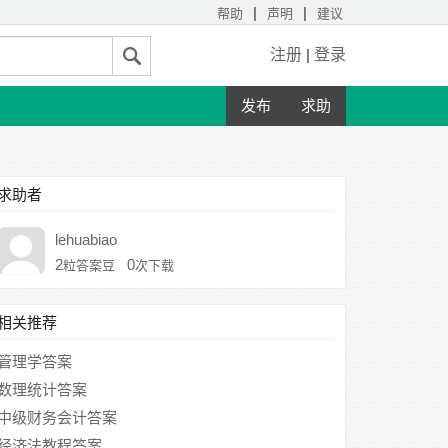
|
|
帮助
声明
建议
注册
|
登录
发布
求助
求助者
lehuabiao
2
0
粒答案豆
次下载
相关推荐
管理学答案
数理统计答案
中级财务会计答案
经济法教程答案