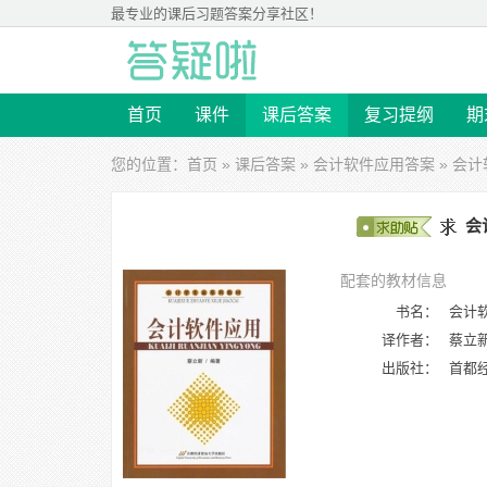
最专业的
课后习题答案
分享社区！
首页
课件
课后答案
复习提纲
期
您的位置：
首页
»
课后答案
»
会计软件应用答案
» 会计
会
配套的教材信息
书名：
会计
译作者：
蔡立
出版社：
首都