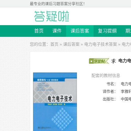
最专业的
课后习题答案
分享社区！
首页
课件
课后答案
复习提纲
期
您的位置：
首页
»
课后答案
»
电力电子技术答案
» 电力
电力电
配套的教材信息
书名：
电力
译作者：
李雅轩
出版社：
中国