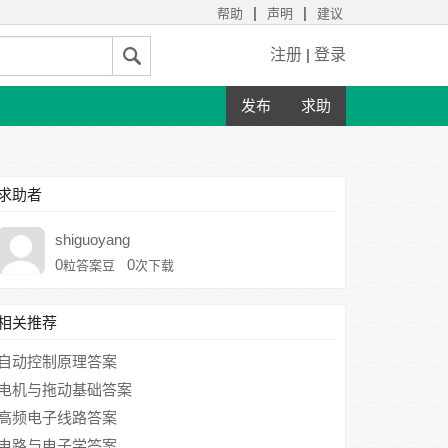
|
|
帮助
声明
建议
注册
|
登录
发布
求助
求助者
shiguoyang
0
0
粒答案豆
次下载
相关推荐
自动控制原理答案
电机与拖动基础答案
高频电子线路答案
电路与电子学答案