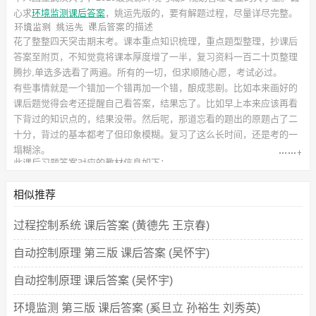
心求
环境监测课后答案
，姚运先
版的，要有解题过程，尽量详尽完整。
的描述
花了整整四天突击期末考。课本重点知识梳理，重点题型整理，抄课后
答案至附页，不知觉竟将课本厚度增了一半，复习资料一百二十页整理
腾抄,单选多选看了两遍。所有的一切，但求顺随心愿，考试必过。
有些事情就是一个错加一个错再加一个错，酿成悲剧。比如本来画好的
课后题觉得会考还提醒自己看答案，结果忘了。比如早上本来应该再看
下背过的知识点的，结果没带。然后呢，那道忘看的题出的原题占了二
十分，背过的基本都考了但印象模糊。复习了这么长时间，还是考的一
塌糊涂。
此
课后习题答案
对应的教材信息如下：
书名：环境监测
作者：姚运先 王怀宇
相似推荐
出版社：高等教育出版社
过程控制系统 课后答案 (黄德先 王京春)
自动控制原理 第三版 课后答案 (吴怀宇)
自动控制原理 课后答案 (吴怀宇)
环境监测 第三版 课后答案 (奚旦立 孙裕生 刘秀英)