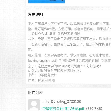
发布说明
本人广东海洋大学寸金学院，2011级会计系专业的大学生
整。最好是Word版，方便打印。或者自己做的，用手机
的描述
从上一级那儿整了份电子版课后答案打印了出来，后来就
一看还是我名字。虽然我马上毕业走了，但是学院里的资料
呢。
明天最后一次大学英语考试，想认真地做，心如止水地做
fucking english test！？70%都是课后练习
案了！这就是大学的fucking考试制度？！好好思考！
此
课后习题答案
对应的教材信息如下：
书名：中级财务会计
作者：林源 孙晓梅
出版社：清华大学出版社
附件下载列表如下：
附件列表
中级财务会计 课后答案.pdf
（780.7KB）
上传者：q@q_3730108
中级财务会计 课后答案.pdf
（780.7KB）