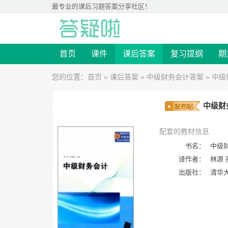
最专业的
课后习题答案
分享社区！
首页
课件
课后答案
复习提纲
期
您的位置：
首页
»
课后答案
»
中级财务会计答案
» 中级
中级财务
配套的教材信息
书名：
中级
译作者：
林源 
出版社：
清华