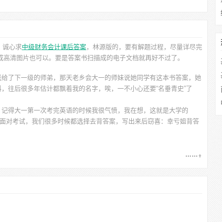
。诚心求
中级财务会计课后答案
，林源
版的，要有解题过程，尽量详尽完
拍成高清图片也可以。要是答案书扫描成的电子文档就再好不过了。
送给了下一级的师弟，那天老乡会大一的师妹说她同学有这本书答案，她
，往后很多年估计都飘着我的名字，唉，一不小心还要“名垂青史”了
。记得大一第一次考完英语的时候我很气愤，我在想，这就是大学的
的原题！到现在面对考试，我们很多时候都选择去背答案，写出来后窃喜：幸亏姐背答