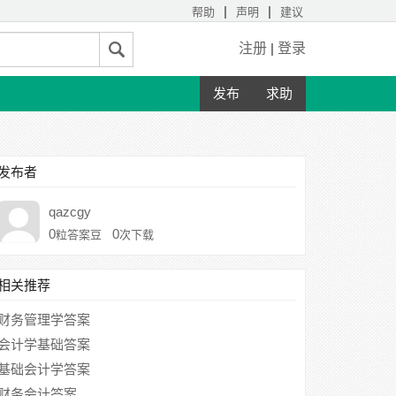
|
|
帮助
声明
建议
注册
|
登录
发布
求助
发布者
qazcgy
0
0
粒答案豆
次下载
相关推荐
财务管理学答案
会计学基础答案
基础会计学答案
财务会计答案