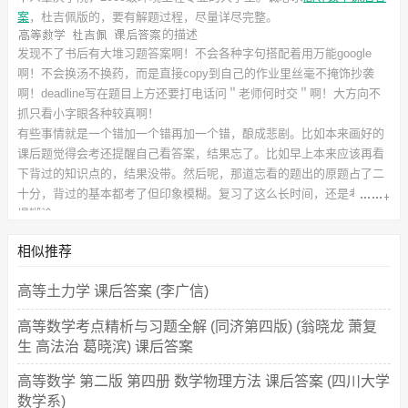
案
，杜吉佩
版的，要有解题过程，尽量详尽完整。
的描述
发现不了书后有大堆习题答案啊！不会各种字句搭配着用万能google
啊！不会换汤不换药，而是直接copy到自己的作业里丝毫不掩饰抄袭
啊！deadline写在题目上方还要打电话问＂老师何时交＂啊！大方向不
抓只看小字眼各种较真啊！
有些事情就是一个错加一个错再加一个错，酿成悲剧。比如本来画好的
课后题觉得会考还提醒自己看答案，结果忘了。比如早上本来应该再看
下背过的知识点的，结果没带。然后呢，那道忘看的题出的原题占了二
十分，背过的基本都考了但印象模糊。复习了这么长时间，还是考的一
塌糊涂。
此
课后习题答案
对应的教材信息如下：
书名：高等数学
相似推荐
作者：杜吉佩 李广全
出版社：高等教育出版社
高等土力学 课后答案 (李广信)
高等数学考点精析与习题全解 (同济第四版) (翁晓龙 萧复
生 高法治 葛晓滨) 课后答案
高等数学 第二版 第四册 数学物理方法 课后答案 (四川大学
数学系)