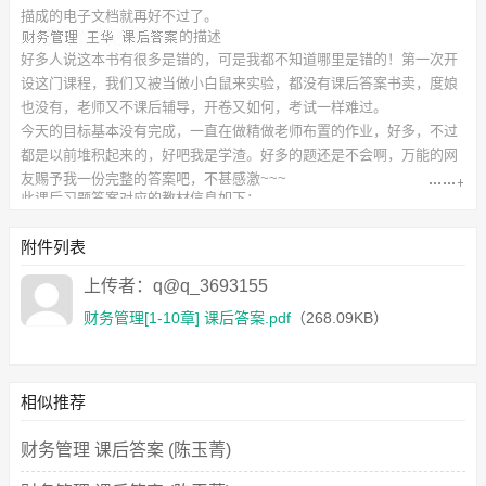
描成的电子文档就再好不过了。
的描述
好多人说这本书有很多是错的，可是我都不知道哪里是错的！第一次开
设这门课程，我们又被当做小白鼠来实验，都没有课后答案书卖，度娘
也没有，老师又不课后辅导，开卷又如何，考试一样难过。
今天的目标基本没有完成，一直在做精做老师布置的作业，好多，不过
都是以前堆积起来的，好吧我是学渣。好多的题还是不会啊，万能的网
友赐予我一份完整的答案吧，不甚感激~~~
此
课后习题答案
对应的教材信息如下：
书名：财务管理
作者：王华 陈玉珍
附件列表
出版社：清华大学出版社
附件下载列表如下：
上传者：q@q_3693155
财务管理[1-10章] 课后答案.pdf
（268.09KB）
财务管理[1-10章] 课后答案.pdf
（268.09KB）
相似推荐
财务管理 课后答案 (陈玉菁)