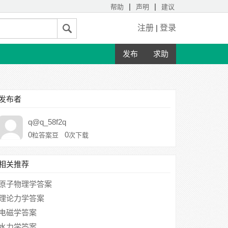
|
|
帮助
声明
建议
注册
|
登录
发布
求助
发布者
q@q_58f2q
0
0
粒答案豆
次下载
相关推荐
原子物理学答案
理论力学答案
电磁学答案
水力学答案