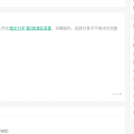
上传此
理论力学 第2版课后答案
，刘韡
版的，如部分章节不够详尽完整
7MB）