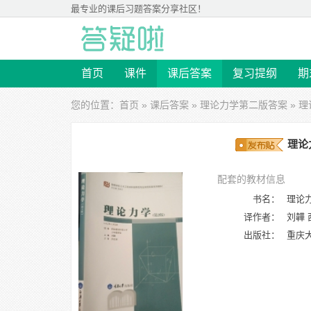
最专业的
课后习题答案
分享社区！
首页
课件
课后答案
复习提纲
期
您的位置：
首页
»
课后答案
»
理论力学第二版答案
» 理
理论
配套的教材信息
书名：
理论力
译作者：
刘韡
出版社：
重庆