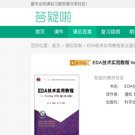
最专业的
课后习题答案
分享社区！
首页
课件
课后答案
复习提纲
期
您的位置：
首页
»
课后答案
»
EDA技术实用教程第五版
EDA技术实用教程 Ver
配套的教材信息
书名：
EDA
译作者：
潘松 
出版社：
科学