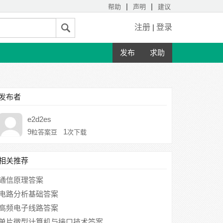
|
|
帮助
声明
建议
注册
|
登录
发布
求助
发布者
e2d2es
9
1
粒答案豆
次下载
相关推荐
通信原理答案
电路分析基础答案
高频电子线路答案
单片微型计算机与接口技术答案