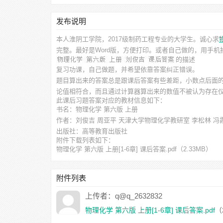
发布说明
本人淮阴工学院，2017级制药工程专业的大学生。诚心求
完整。最好是Word版，方便打印。或者自己做的，用手
的描述
复习功课，自己做题，并希望依靠答案纠正错误。
题目算出来的答案总是跟课后答案有些差距，小数点后面
论值相符合，而且通过计算器算出来的数值不被认为存在
此
课后习题答案
对应的教材信息如下：
书名：物理化学 第六版 上册
作者：刘俊吉 周亚平 天津大学物理化学教研室 李松林 冯
出版社：高等教育出版社
附件下载列表如下：
物理化学 第六版 上册[1-6章] 课后答案.pdf
（2.33MB）
物理化学 第六版 上册[1-5章] 课后答案.pdf
（813.92KB）
附件列表
上传者：q@q_2632832
物理化学 第六版 上册[1-6章] 课后答案.pdf
（