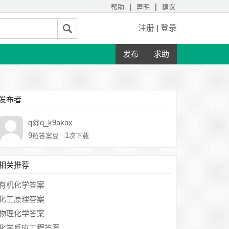
|
|
帮助
声明
建议
注册
|
登录
发布
求助
发布者
q@q_k9akax
9
1
粒答案豆
次下载
相关推荐
有机化学答案
化工原理答案
物理化学答案
化学反应工程答案