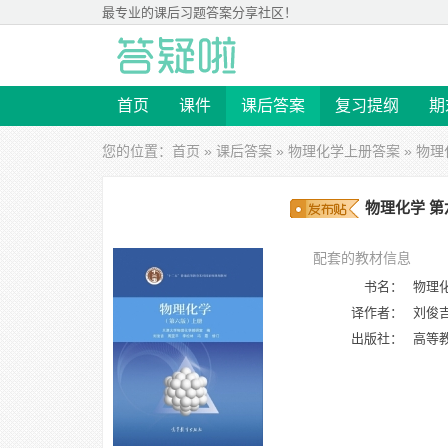
最专业的
课后习题答案
分享社区！
首页
课件
课后答案
复习提纲
期
您的位置：
首页
»
课后答案
»
物理化学上册答案
» 物理
物理化学 第
配套的教材信息
书名：
物理化
译作者：
刘俊吉
出版社：
高等