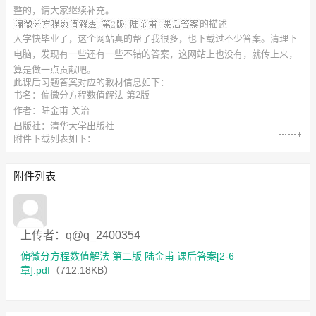
整的，请大家继续补充。
的描述
大学快毕业了，这个网站真的帮了我很多，也下载过不少答案。清理下
电脑，发现有一些还有一些不错的答案，这网站上也没有，就传上来，
算是做一点贡献吧。
此
课后习题答案
对应的教材信息如下：
书名：偏微分方程数值解法 第2版
作者：陆金甫 关治
出版社：清华大学出版社
附件下载列表如下：
偏微分方程数值解法 第二版 陆金甫 课后答案[2-6章].pdf
（712.18KB）
附件列表
上传者：q@q_2400354
偏微分方程数值解法 第二版 陆金甫 课后答案[2-6
章].pdf
（712.18KB）