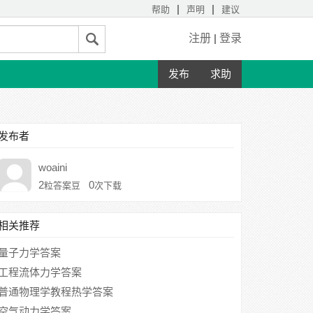
|
|
帮助
声明
建议
注册
|
登录
发布
求助
发布者
woaini
2
0
粒答案豆
次下载
相关推荐
量子力学答案
工程流体力学答案
普通物理学教程热学答案
空气动力学答案