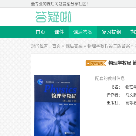
最专业的
课后习题答案
分享社区！
首页
课件
课后答案
复习提纲
期
您的位置：
首页
»
课后答案
»
物理学教程第二版答案
»
物理学教程 第
配套的教材信息
书名：
物理学
译作者：
马文蔚
出版社：
高等